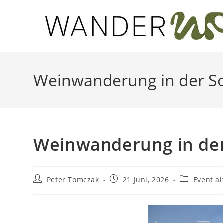
Zum
Inhalt
springen
Weinwanderung in der S
Weinwanderung in de
Beitrags-
Beitrag
Beitrags-
Peter Tomczak
21 Juni, 2026
Event al
Autor:
veröffentlicht:
Kategorie: