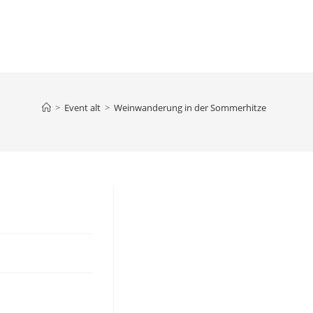
e-
>
Event alt
>
Weinwanderung in der Sommerhitze
lten