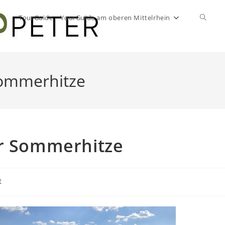
TourGuide – YourGuide am oberen Mittelrhein
Websit
Suche
ommerhitze
umscha
r Sommerhitze
t