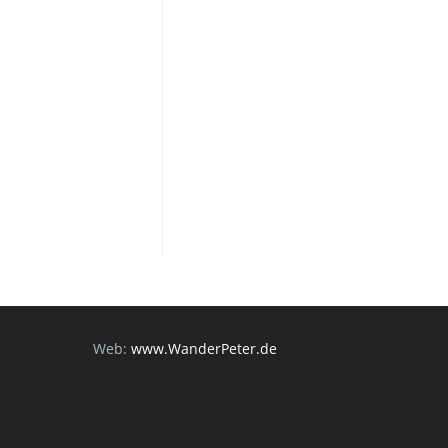
Web:
www.WanderPeter.de