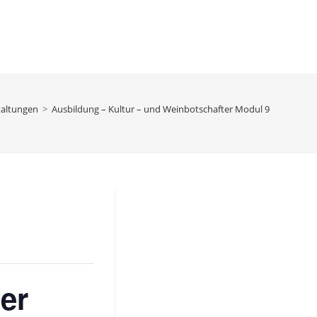
e-
taltungen
>
Ausbildung – Kultur – und Weinbotschafter Modul 9
lten
er