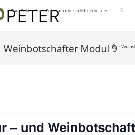
TourGuide – YourGuide am oberen Mittelrhein
Websit
Suche
d Weinbotschafter Modul 9
>
Verans
umscha
ur – und Weinbotschaft