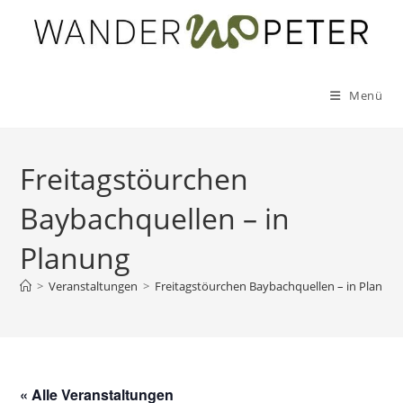
Zum
Inhalt
springen
Menü
Freitagstöurchen
Baybachquellen – in
Planung
>
Veranstaltungen
>
Freitagstöurchen Baybachquellen – in Planun
« Alle Veranstaltungen